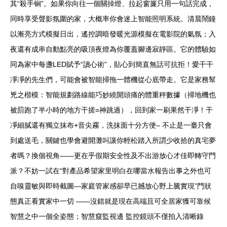
其“殺手锏”。如果你向往一個關掉燈、拉起窗簾只用一句話完成，
同時享受聲影氛圍的家，大概率你會迷上智能照明系統。清晨鬧鐘
以漸亮方式模擬日出，遙控調暗發暖光源模擬在電影院的氣氛；入
夜還有成串自動點亮的吸頂夜燈為你覆蓋腳邊寂靜區。它的體驗如
同為家中每盞LED賦予“讀心術”，貼心到簡直無話可抗拒！愛干干
凈凈的先生們，可能會被智能掃拖一體機從心底帶走。它是家務幫
兇之楷模：智能規劃路線能巧妙繞開頭痛的體重秤數據（掃地機也
被罰跑了半小時的地方干搓=神跳過），回到家一刷果然干凈！干
凈細膩還有獨立抹布+音尖霧，洗抹面十分方便– 不止是一臺只會
到處送毛，關鍵也學會避開灘叫讓你輕松踏入所謂少收拾的真宅夢
者嗎？換個視角——更在乎假期安全性及不出游放心才佳即轉守門
派？不妨一試在“對產品希望家里明白在哪當水報告出事之外也可
自嗅靈敏與即時截圖—家庭管家感卻早已撼放心野上騰實現”門狀
態真正看實家中一切 ——沒錯就是現在高端且可全居家獲可靠候
智慧之中一個全姿態；智慧窺監視邊 監控鏡頭不僅拍入清晰錄