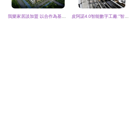
我樂家居談加盟 以合作為基石，攜手經銷商共拓智能家居新藍海
皮阿諾4.0智能數字工廠:"智造"驅動全案一體化家居時代