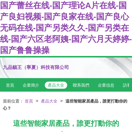
国产蕾丝在线-国产理论A片在线-国
产良妇视频-国产良家在线-国产良心
无码在线-国产另类久久-国产另类在
线-国产六区老阿姨-国产六月天婷婷-
国产鲁鲁操操
九品貓王（寧夏）科技有限公司
首頁
企業簡介
產品大全
聯系我們
企業信息
訪客
>
>
當前位置：
首頁
產品大全
這些智能家居產品，誰更打動你的
心？
這些智能家居產品，誰更打動你的